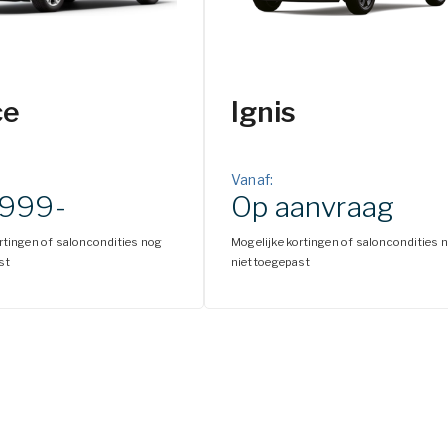
ce
Ignis
Vanaf:
.999-
Op aanvraag
rtingen of saloncondities nog
Mogelijke kortingen of saloncondities 
st
niet toegepast