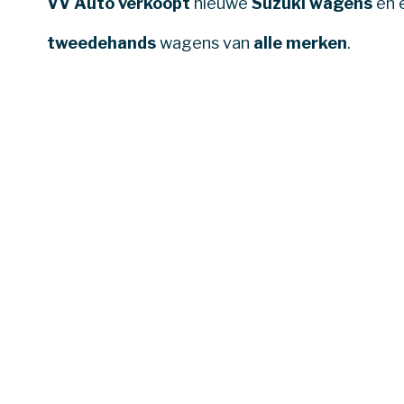
VV Auto verkoopt
nieuwe
Suzuki wagens
en 
tweedehands
wagens van
alle merken
.