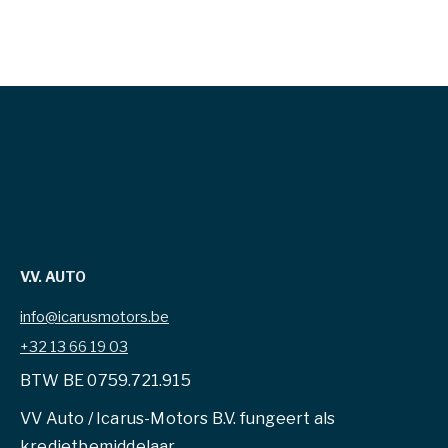
V.V. AUTO
info@icarusmotors.be
+32 13 66 19 03
BTW BE 0759.721.915
VV Auto / Icarus-Motors B.V. fungeert als
kredietbemiddelaar.