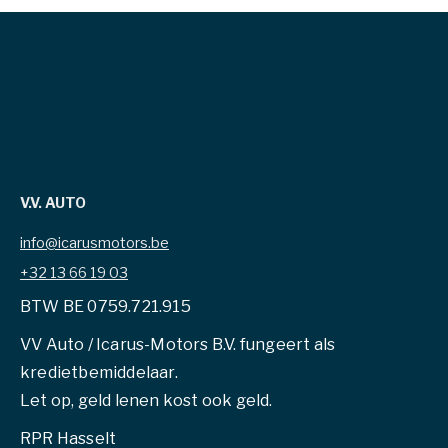
V.V. AUTO
info@icarusmotors.be
+32 13 66 19 03
BTW BE 0759.721.915
VV Auto / Icarus-Motors B.V. fungeert als
kredietbemiddelaar.
Let op, geld lenen kost ook geld.
RPR Hasselt