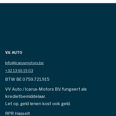
V.V. AUTO
info@icarusmotors.be
+32 13 66 19 03
BTW BE 0759.721.915
VV Auto / Icarus-Motors B.V. fungeert als
kredietbemiddelaar.
Let op, geld lenen kost ook geld.
RPR Hasselt