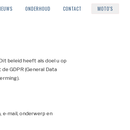
IEUWS
ONDERHOUD
CONTACT
MOTO'S
t beleid heeft als doel u op
et de GDPR (General Data
erming).
, e-mail, onderwerp en