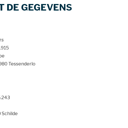
T DE GEGEVENS
rs
.915
.be
 3980 Tessenderlo
.243
 Schilde